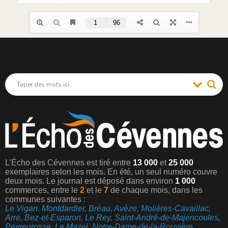
L’Écho des Cévennes est tiré entre
13 000
et
25 000
exemplaires selon les mois. En été, un seul numéro couvre
deux mois. Le journal est déposé dans environ
1 000
commerces, entre le
2
et le
7
de chaque mois, dans les
communes suivantes :
Le Vigan, Montdardier, Bréau, Avèze, Molières-Cavaillac,
Arre, Bez-et-Esparon, Le Rey, Saint-André-de-Majencoules,
Peyregrosse, Le Mazel, Notre-Dame-de-la-Rouvière,