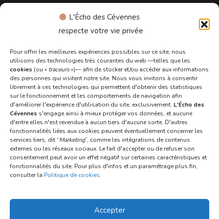
L'Écho des Cévennes
Informations légales
respecte votre vie privée
Pour offrir les meilleures expériences possibles sur ce site, nous
Conditions générales d’utilisation
utilisons des technologies très courantes du web —telles que les
cookies
(ou «
traceurs
»)— afin de stocker et/ou accéder aux informations
Conditions générales de vente
des personnes qui visitent notre site. Nous vous invitons à consentir
librement à ces technologies qui permettent d'obtenir des statistiques
Politique de confidentialité
sur le fonctionnement et les comportements de navigation afin
d'améliorer l'expérience d'utilisation du site, exclusivement.
L'Écho des
Politique de cookies
Cévennes
s'engage ainsi à mieux protéger vos données, et aucune
d'entre elles n'est revendue à aucun tiers d'aucune sorte. D'autres
Mentions légales
fonctionnalités liées aux cookies peuvent éventuellement concerner les
services tiers, dit “
Marketing
”, comme les intégrations de contenus
externes ou les réseaux sociaux. Le fait d'accepter ou de refuser son
Aide
consentement peut avoir un effet négatif sur certaines caractéristiques et
fonctionnalités du site. Pour plus d'infos et un paramétrage plus fin,
consulter la
Politique de cookies
.
Nous contacter
Accepter
Mon compte