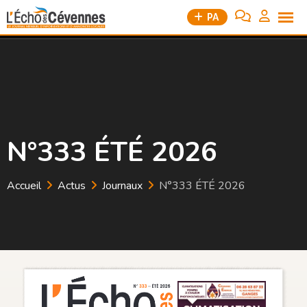
Aller
28 Rue Biron, 34190 Ganges
PA
04 99 92 06 89
au
contenu
N°333 ÉTÉ 2026
Accueil
Actus
Journaux
N°333 ÉTÉ 2026