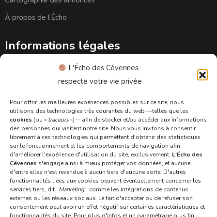
Cartographie des annonces
À propos de l’Écho
Informations légales
L'Écho des Cévennes
respecte votre vie privée
Conditions générales d’utilisation
Pour offrir les meilleures expériences possibles sur ce site, nous
Conditions générales de vente
utilisons des technologies très courantes du web —telles que les
cookies
(ou «
traceurs
»)— afin de stocker et/ou accéder aux informations
Politique de confidentialité
des personnes qui visitent notre site. Nous vous invitons à consentir
librement à ces technologies qui permettent d'obtenir des statistiques
Politique de cookies
sur le fonctionnement et les comportements de navigation afin
d'améliorer l'expérience d'utilisation du site, exclusivement.
L'Écho des
Mentions légales
Cévennes
s'engage ainsi à mieux protéger vos données, et aucune
d'entre elles n'est revendue à aucun tiers d'aucune sorte. D'autres
Aide
fonctionnalités liées aux cookies peuvent éventuellement concerner les
services tiers, dit “
Marketing
”, comme les intégrations de contenus
externes ou les réseaux sociaux. Le fait d'accepter ou de refuser son
consentement peut avoir un effet négatif sur certaines caractéristiques et
fonctionnalités du site. Pour plus d'infos et un paramétrage plus fin,