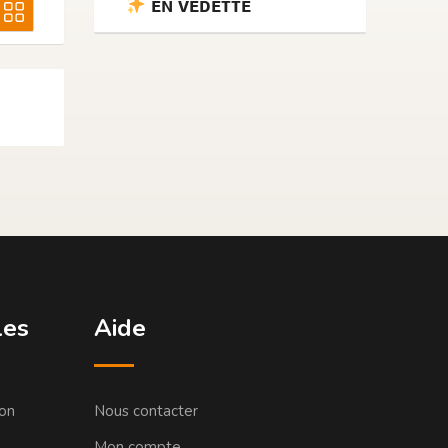
ᴇɴ ᴠᴇᴅᴇᴛᴛᴇ
les
Aide
ion
Nous contacter
Mon compte