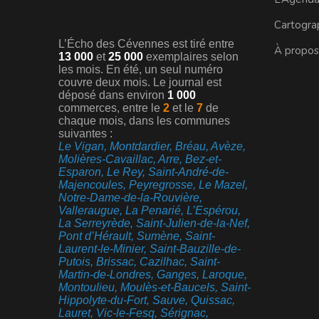
Cartogra
L’Écho des Cévennes est tiré entre
À propos
13 000
et
25 000
exemplaires selon
les mois. En été, un seul numéro
couvre deux mois. Le journal est
déposé dans environ
1 000
commerces, entre le
2
et le
7
de
chaque mois, dans les communes
suivantes :
Le Vigan, Montdardier, Bréau, Avèze,
Molières-Cavaillac, Arre, Bez-et-
Esparon, Le Rey, Saint-André-de-
Majencoules, Peyregrosse, Le Mazel,
Notre-Dame-de-la-Rouvière,
Valleraugue, La Penarié, L’Espérou,
La Serreyrède, Saint-Julien-de-la-Nef,
Pont d’Hérault, Sumène, Saint-
Laurent-le-Minier, Saint-Bauzille-de-
Putois, Brissac, Cazilhac, Saint-
Martin-de-Londres, Ganges, Laroque,
Montoulieu, Moulès-et-Baucels, Saint-
Hippolyte-du-Fort, Sauve, Quissac,
Lauret, Vic-le-Fesq, Sérignac,