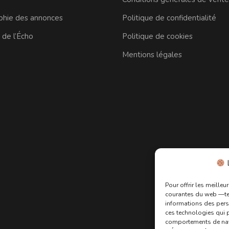
phie des annonces
Politique de confidentialité
 de l’Écho
Politique de cookies
Mentions légales
L
Pour offrir les meille
courantes du web —te
informations des perso
ces technologies qui p
comportements de navig