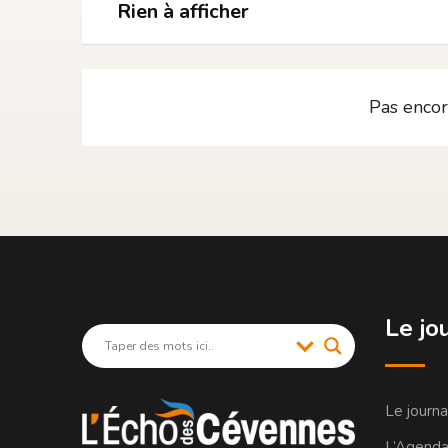
Rien à afficher
Pas encor
Le jo
Le journ
L’Agend