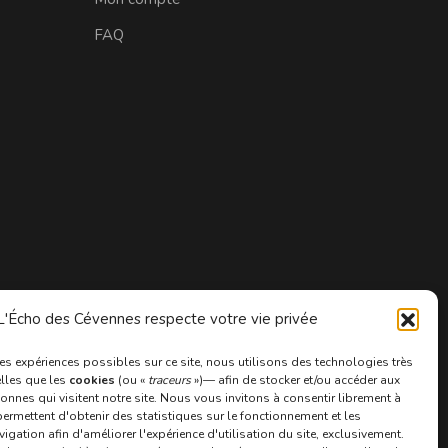
FAQ
'Écho des Cévennes respecte votre vie privée
ures expériences possibles sur ce site, nous utilisons des technologies très
lles que les
cookies
(ou «
traceurs
»)— afin de stocker et/ou accéder aux
nnes qui visitent notre site. Nous vous invitons à consentir librement à
ermettent d'obtenir des statistiques sur le fonctionnement et les
ation afin d'améliorer l'expérience d'utilisation du site, exclusivement.