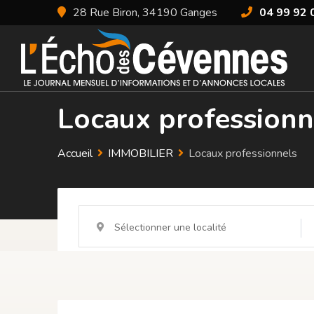
Aller
28 Rue Biron, 34190 Ganges
04 99 92 
au
contenu
Locaux professionn
Accueil
IMMOBILIER
Locaux professionnels
Sélectionner une localité